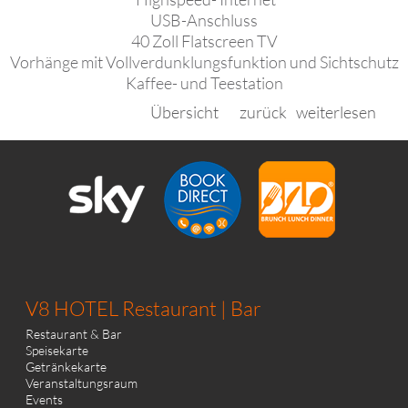
USB-Anschluss
40 Zoll Flatscreen TV
Vorhänge mit Vollverdunklungsfunktion und Sichtschutz
Kaffee- und Teestation
Übersicht
zurück
weiterlesen
V8 HOTEL Restaurant | Bar
Restaurant & Bar
Speisekarte
Getränkekarte
Veranstaltungsraum
Events