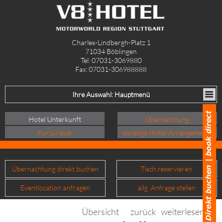
Charles-Lindbergh-Platz 1
71034 Böblingen
Tel: 07031-3069880
Fax: 07031-306988888
Ihre Auswahl: Hauptmenü
Hotel Unterkunft
Übernachtung
Kurzurlaub
sonstige Hotel-Arrangements
Übernachtung direkt buchen
Tisch reservieren
Eventlocation anfragen
allg. Anfrage stellen
Übersicht
zurück
weiterlesen