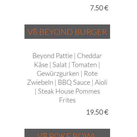
7.50 €
V8 BEYOND BURGER
Beyond Pattie | Cheddar
Käse | Salat | Tomaten |
Gewürzgurken | Rote
Zwiebeln | BBQ Sauce | Aioli
| Steak House Pommes
Frites
19.50 €
V8 POKE BOWL